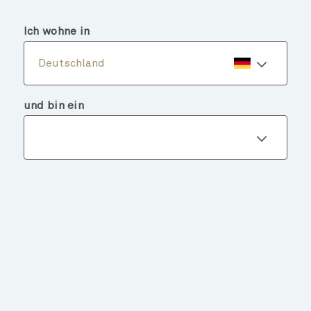
menu
search
Ich wohne in
Deutschland
und bin ein
Fondsdetails
ZURÜCK ZU FONDS