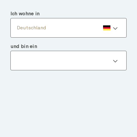
menu
search
Ich wohne in
Deutschland
und bin ein
Fondsdetails
ZURÜCK ZU FONDS