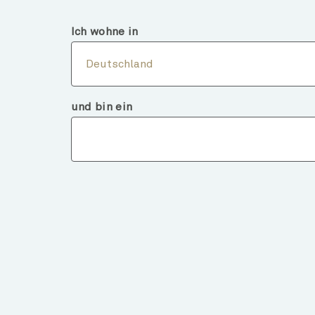
Deutschland
Finanzintermediär
Ich wohne in
Über
Deutschland
und bin ein
Fondsdeta
ZURÜCK ZU FONDS