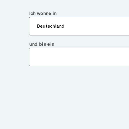
Deutschland
Institutioneller Investor
Ich wohne in
Über
Deutschland
und bin ein
← Über uns
John Porter
II
Chief Investment Officer Newton