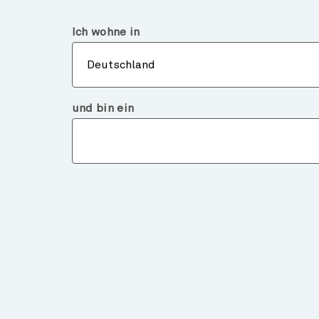
Deutschland
Institutioneller Investor
Ich wohne in
Über
Deutschland
und bin ein
ÜBER UNS
FONDS
Alle Fondspreise
Fondsliteratur
Pflichtunterlagen
Fonds Benachrichtigung