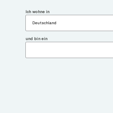
Deutschland
Institutioneller Investor
Ich wohne in
Über
Deutschland
und bin ein
ALLE ARTIKEL
AR
W