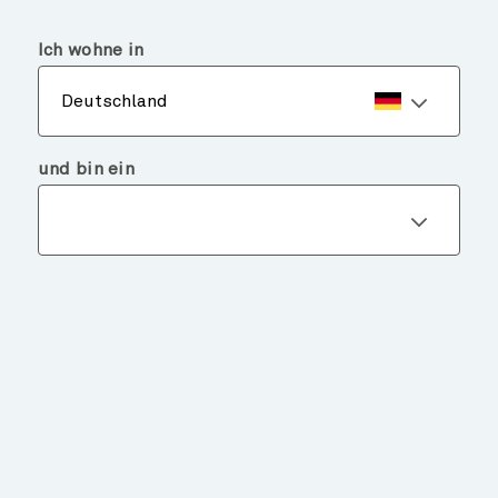
menu
search
Ich wohne in
Deutschland
und bin ein
ERKUNDEN
SIE UNSERE FONDS