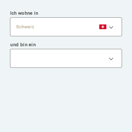
menu
search
Ich wohne in
Schweiz
und bin ein
Fondsdetails
ZURÜCK ZU FONDS