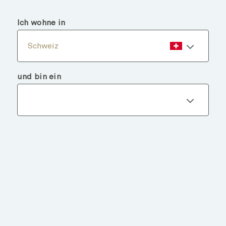
menu
search
Ich wohne in
Schweiz
und bin ein
Fondsdetails
ZURÜCK ZU FONDS