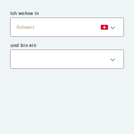
menu
search
Ich wohne in
Schweiz
und bin ein
Fondsdetails
ZURÜCK ZU FONDS