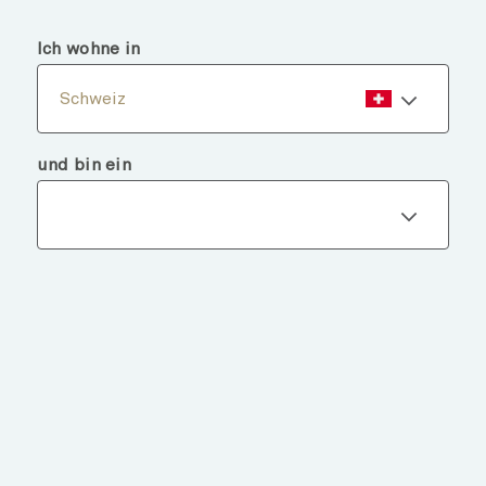
menu
search
Ich wohne in
Schweiz
und bin ein
Fondsdetails
ZURÜCK ZU FONDS