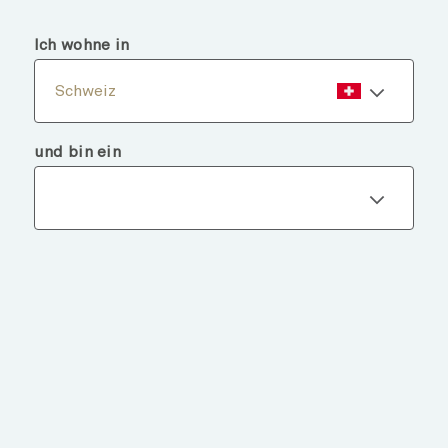
menu
search
Ich wohne in
Schweiz
und bin ein
Fondsdetails
ZURÜCK ZU FONDS