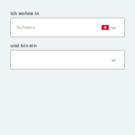
menu
search
Ich wohne in
Schweiz
und bin ein
Fondsdetails
ZURÜCK ZU FONDS