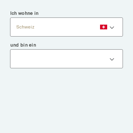
menu
search
Ich wohne in
Schweiz
und bin ein
Fondsdetails
ZURÜCK ZU FONDS