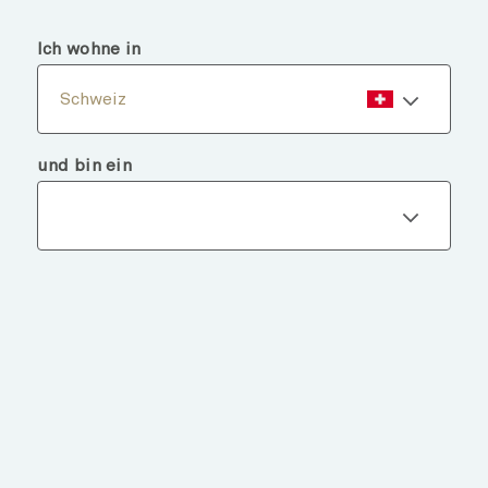
menu
search
Ich wohne in
Schweiz
und bin ein
Fondsdetails
ZURÜCK ZU FONDS