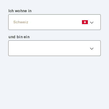
menu
search
Ich wohne in
Schweiz
und bin ein
Fondsdetails
ZURÜCK ZU FONDS