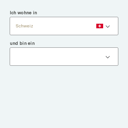
menu
search
Ich wohne in
Schweiz
und bin ein
Fondsdetails
ZURÜCK ZU FONDS