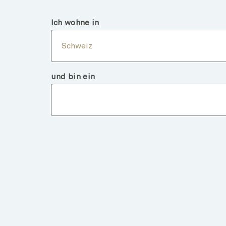
Schweiz
Professionelle
Ich wohne in
Über
Schweiz
und bin ein
Fondsdeta
ZURÜCK ZU FONDS