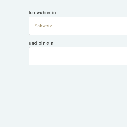
Schweiz
Professionelle
Ich wohne in
Über
Schweiz
und bin ein
Fondsdeta
ZURÜCK ZU FONDS