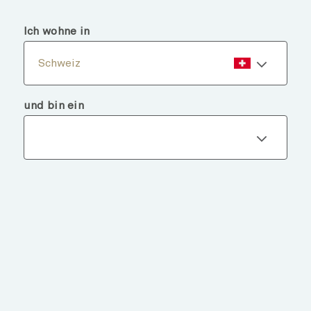
menu
search
Ich wohne in
Schweiz
und bin ein
Fondsdetails
ZURÜCK ZU FONDS