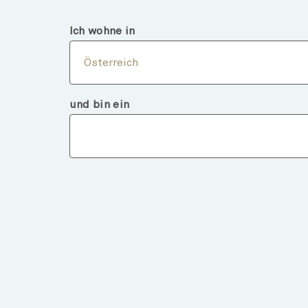
Österreich
Finanzintermediär
Ich wohne in
Über
Österreich
und bin ein
Fondsdeta
ZURÜCK ZU FONDS