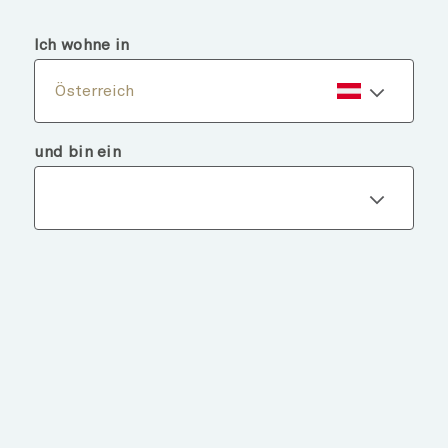
menu
search
Ich wohne in
Österreich
und bin ein
Fondsdetails
ZURÜCK ZU FONDS