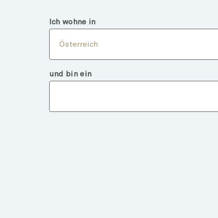
Österreich
Finanzintermediär
Ich wohne in
Über
Österreich
und bin ein
Fondsdeta
ZURÜCK ZU FONDS