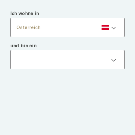
menu
search
Ich wohne in
Österreich
und bin ein
Fondsdetails
ZURÜCK ZU FONDS