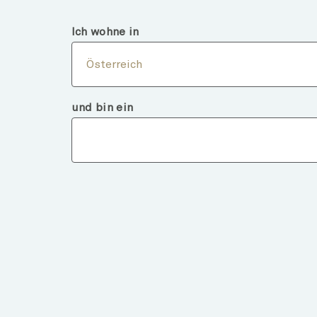
Österreich
Finanzintermediär
Ich wohne in
Über
Österreich
und bin ein
Fondsdeta
ZURÜCK ZU FONDS