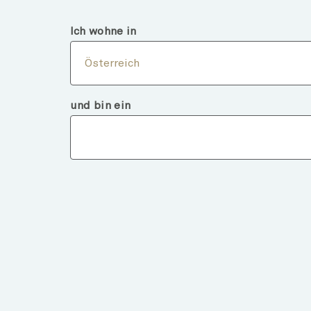
Österreich
Finanzintermediär
Ich wohne in
Über
Österreich
und bin ein
Fondsdeta
ZURÜCK ZU FONDS