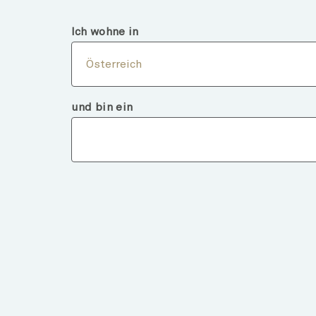
Österreich
Finanzintermediär
Ich wohne in
Über
Österreich
und bin ein
Fondsdeta
ZURÜCK ZU FONDS