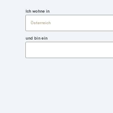
Österreich
Finanzintermediär
Ich wohne in
Über
Österreich
und bin ein
Fondsdeta
ZURÜCK ZU FONDS