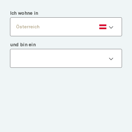
menu
search
Ich wohne in
Österreich
und bin ein
Fondsdetails
ZURÜCK ZU FONDS