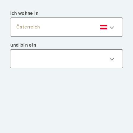
menu
search
Ich wohne in
Österreich
und bin ein
Fondsdetails
ZURÜCK ZU FONDS