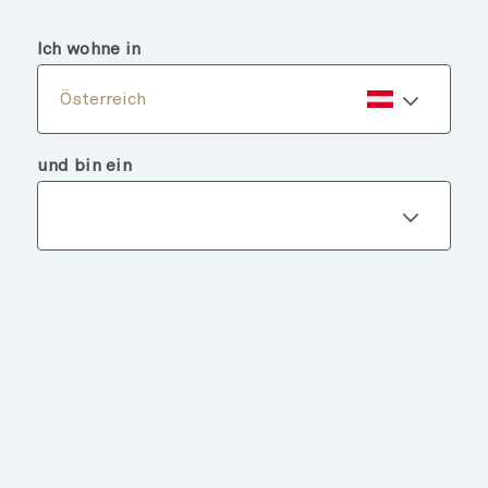
menu
search
Ich wohne in
Österreich
und bin ein
Fondsdetails
ZURÜCK ZU FONDS