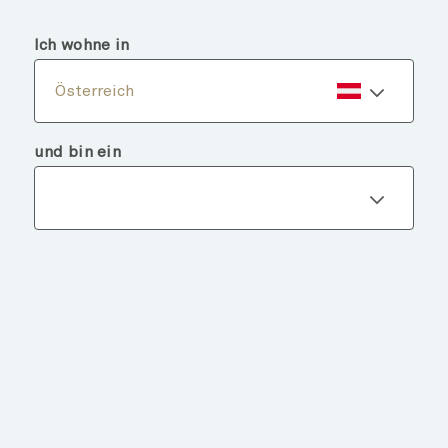
menu
search
Ich wohne in
Österreich
und bin ein
Fondsdetails
ZURÜCK ZU FONDS