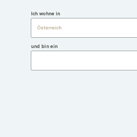
Österreich
Finanzintermediär
Ich wohne in
Über
Österreich
und bin ein
Fondsdeta
ZURÜCK ZU FONDS