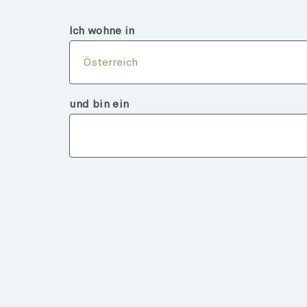
Österreich
Finanzintermediär
Ich wohne in
Über
Österreich
und bin ein
Fondsdeta
ZURÜCK ZU FONDS