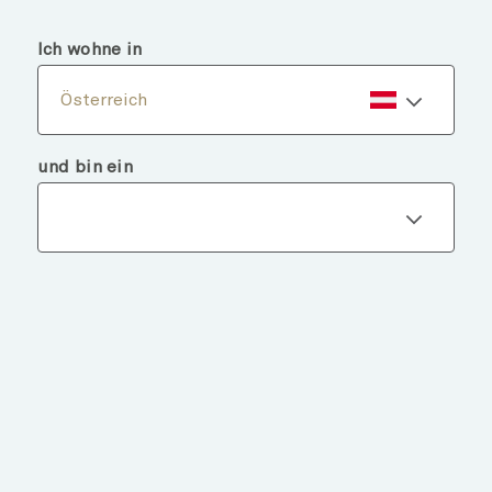
menu
search
Ich wohne in
Österreich
und bin ein
Fondsdetails
ZURÜCK ZU FONDS