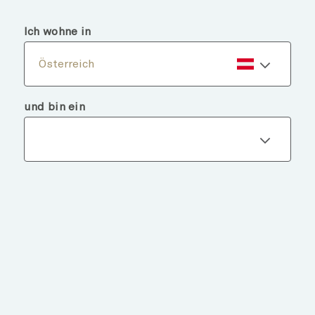
menu
search
Ich wohne in
Österreich
und bin ein
Fondsdetails
ZURÜCK ZU FONDS