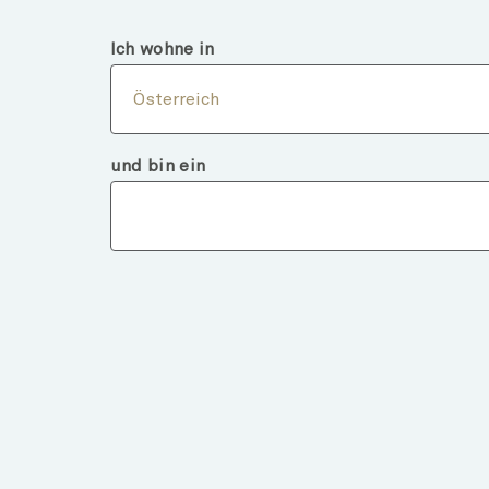
Österreich
Finanzintermediär
Ich wohne in
Über
Österreich
und bin ein
Fondsdeta
ZURÜCK ZU FONDS