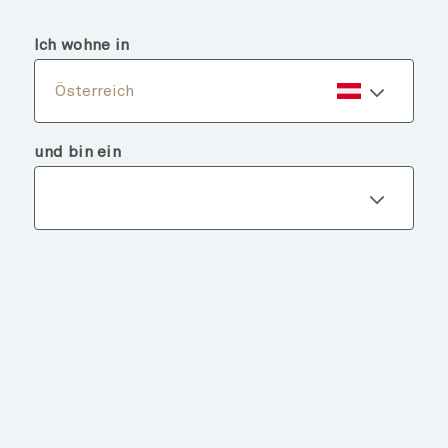
menu
search
Ich wohne in
Österreich
und bin ein
Fondsdetails
ZURÜCK ZU FONDS