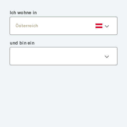
menu
search
Ich wohne in
Österreich
und bin ein
Fondsdetails
ZURÜCK ZU FONDS