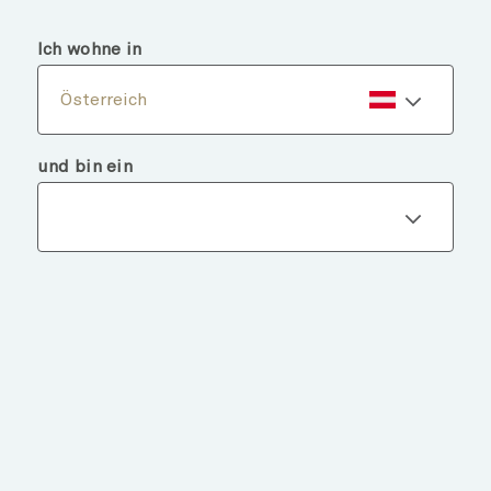
menu
search
Ich wohne in
Österreich
und bin ein
Fondsdetails
ZURÜCK ZU FONDS