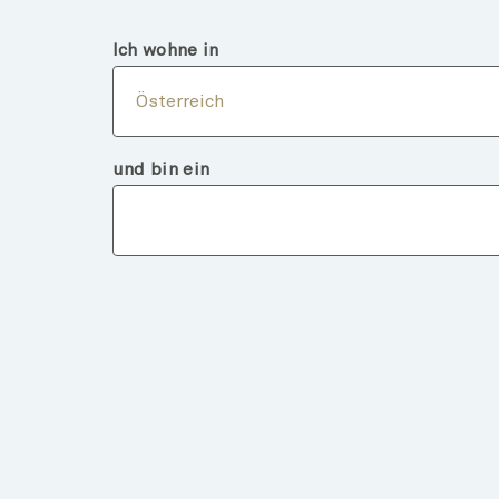
Österreich
Finanzintermediär
Ich wohne in
Über
Österreich
und bin ein
Fondsdeta
ZURÜCK ZU FONDS