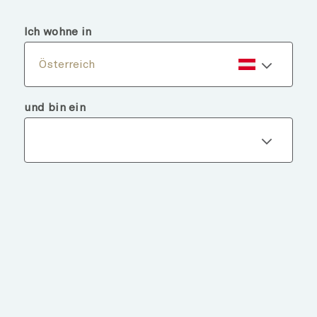
menu
search
Ich wohne in
Österreich
und bin ein
Fondsdetails
ZURÜCK ZU FONDS