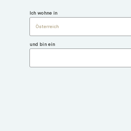
Österreich
Finanzintermediär
Ich wohne in
Über
Österreich
und bin ein
Fondsdeta
ZURÜCK ZU FONDS