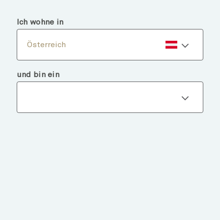
menu
search
Ich wohne in
Österreich
und bin ein
Fondsdetails
ZURÜCK ZU FONDS