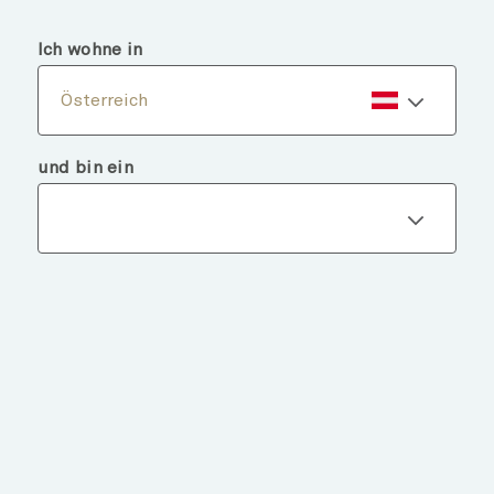
menu
search
Ich wohne in
Österreich
und bin ein
Fondsdetails
ZURÜCK ZU FONDS